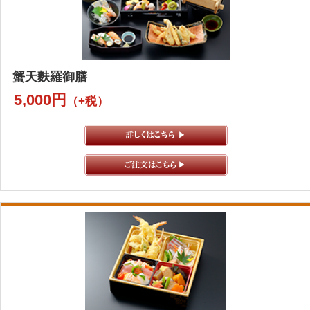
蟹天麩羅御膳
5,000円
（+税）