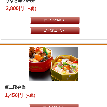
うなぎ幕の内弁当
2,800円
（+税）
姫二段弁当
1,450円
（+税）