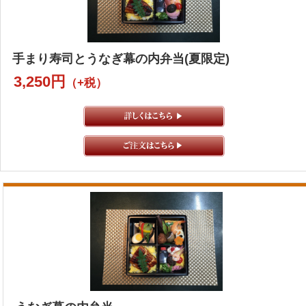
手まり寿司とうなぎ幕の内弁当(夏限定)
3,250円
（+税）