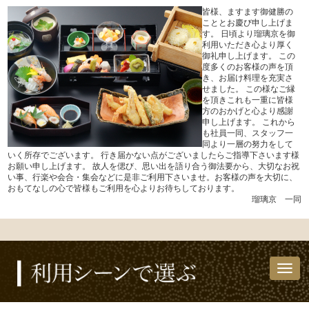
皆様、ますます御健勝の
こととお慶び申し上げま
す。 日頃より瑠璃京を御
利用いただき心より厚く
御礼申し上げます。 この
度多くのお客様の声を頂
き、お届け料理を充実さ
せました。 この様なご縁
を頂きこれも一重に皆様
方のおかげと心より感謝
申し上げます。 これから
も社員一同、スタッフ一
同より一層の努力をして
いく所存でございます。 行き届かない点がございましたらご指導下さいます様
お願い申し上げます。 故人を偲び、思い出を語り合う御法要から、大切なお祝
い事、行楽や会合・集会などに是非ご利用下さいませ。お客様の声を大切に、
おもてなしの心で皆様もご利用を心よりお待ちしております。
瑠璃京 一同