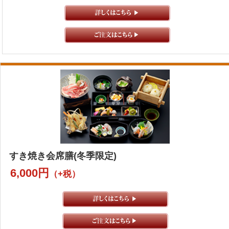
すき焼き会席膳(冬季限定)
6,000円
（+税）