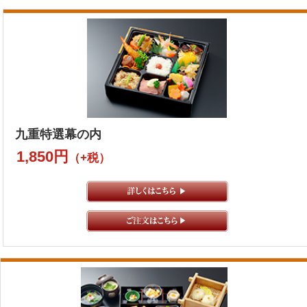
九重特選幕の内
1,850円
（+税）