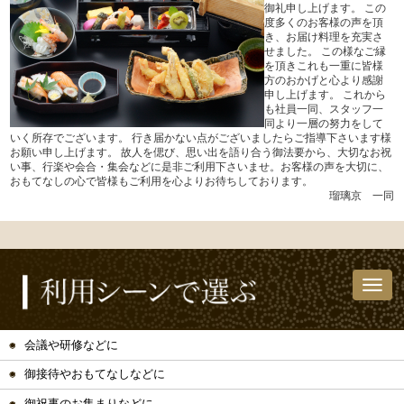
御礼申し上げます。 この
度多くのお客様の声を頂
き、お届け料理を充実さ
せました。 この様なご縁
を頂きこれも一重に皆様
方のおかげと心より感謝
申し上げます。 これから
も社員一同、スタッフ一
同より一層の努力をして
いく所存でございます。 行き届かない点がございましたらご指導下さいます様
お願い申し上げます。 故人を偲び、思い出を語り合う御法要から、大切なお祝
い事、行楽や会合・集会などに是非ご利用下さいませ。お客様の声を大切に、
おもてなしの心で皆様もご利用を心よりお待ちしております。
瑠璃京 一同
会議や研修などに
御接待やおもてなしなどに
御祝事のお集まりなどに