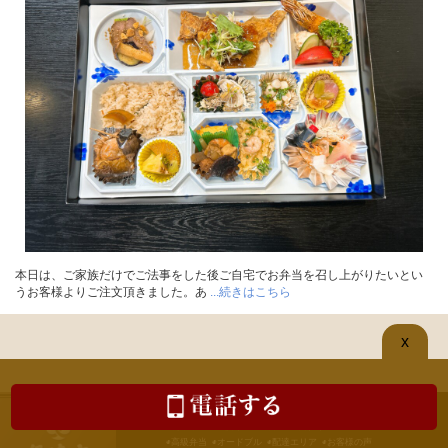
本日は、ご家族だけでご法事をした後ご自宅でお弁当を召し上がりたいとい
うお客様よりご注文頂きました。あ
...続きはこちら
x
大分県中津で宅配・仕出し弁当・高級弁当のはも家 ｜ 割烹 瑠璃京
◉
利用用途のご提案
◉
瑠璃京のこだわり
◉
高級弁当
◉
オードブル
◉
配達エリア
◉
お客様の声