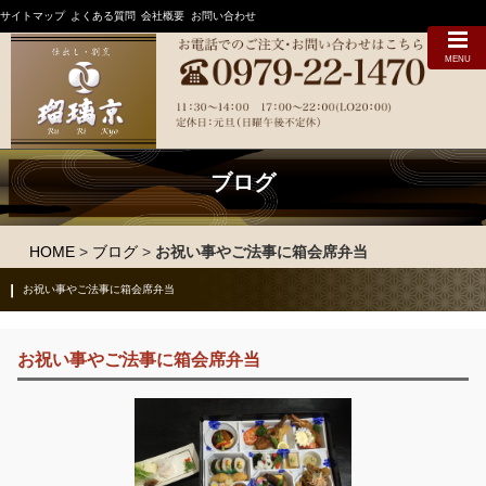
サイトマップ
よくある質問
会社概要
お問い合わせ
MENU
ブログ
HOME
>
ブログ
>
お祝い事やご法事に箱会席弁当
お祝い事やご法事に箱会席弁当
お祝い事やご法事に箱会席弁当