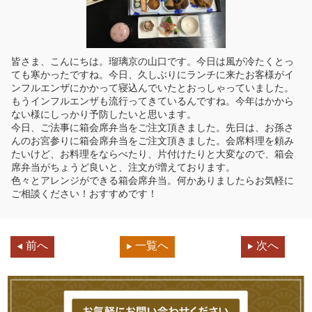
皆さま、こんにちは。瑠璃京の山口です。今日は風が冷たくとっ
ても寒かったですね。今日、久しぶりにランチに来たお客様がイ
ンフルエンザにかかって寝込んでいたとおっしゃっていました。
もうインフルエンザも流行ってきているんですね。今年はかから
ない様にしっかり予防したいと思います。
今日、ご法事に箱会席弁当をご注文頂きました。先日は、お孫さ
んのお宮参りに箱会席弁当をご注文頂きました。会席料理を頼み
たいけど、お料理をならべたり、片付けたりと大変なので、箱会
席弁当がちょうど良いと、注文が増えております。
色々とアレンジができる箱会席弁当。何かありましたらお気軽に
ご相談ください！おすすめです！
前へ
一覧へ
次へ