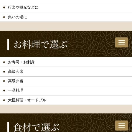
行楽や観光などに
集いの場に
お寿司・お刺身
高級会席
高級弁当
一品料理
大皿料理・オードブル