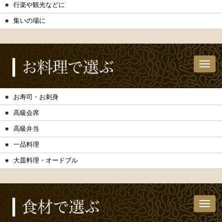
行楽や観光などに
集いの場に
お寿司・お刺身
高級会席
高級弁当
一品料理
大皿料理・オードブル