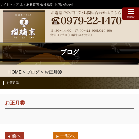
サイトマップ
よくある質問
会社概要
お問い合わせ
MENU
ブログ
HOME
>
ブログ
>
お正月⑩
お正月⑩
お正月⑩
前へ
一覧へ