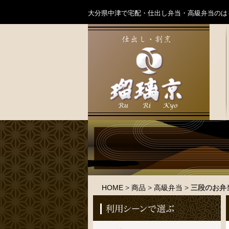
大分県中津で宅配・仕出し弁当・高級弁当のは
HOME
>
商品
>
高級弁当
>
三段のお弁