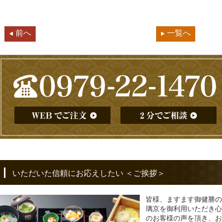
前へ
一覧へ
いただいた信頼にお応えしたい ＜ご挨拶＞
皆様、ますます御健勝の
璃京を御利用いただき心
のお客様の声を頂き、お