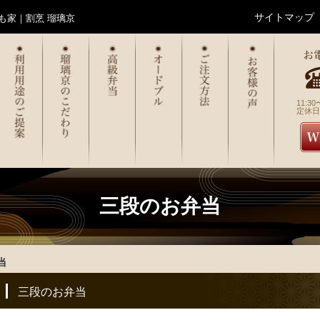
サイトマップ
も家｜割烹 瑠璃京
11:30
定休日
三段のお弁当
当
三段のお弁当