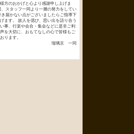
様方のおかげと心より感謝申し上げま
同、スタッフ一同より一層の努力をしてい
行き届かない点がございましたらご指導下
げます。 故人を偲び、思い出を語り合う
い事、行楽や会合・集会などに是非ご利
声を大切に、おもてなしの心で皆様もご
おります。
瑠璃京 一同