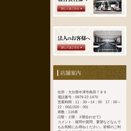
住所：大分県中津市島田７８９
電話番号：0979-22-1470
営業時間：11：30～14：00 17：00～
22：00(LO20：00)
席数：116席
(1階・２階・３階合わせて)
コメント：疑問や質問、要望などなんで
もお気軽にお尋ねください。皆様のご利