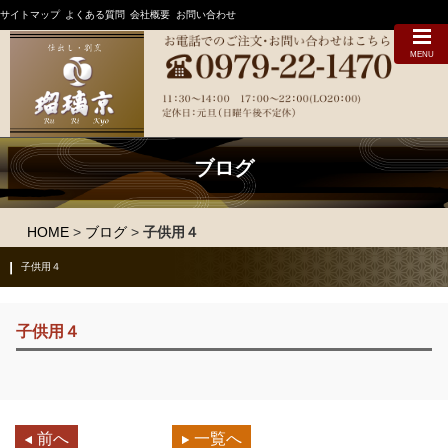
サイトマップ
よくある質問
会社概要
お問い合わせ
MENU
ブログ
HOME
>
ブログ
>
子供用４
子供用４
子供用４
前へ
一覧へ