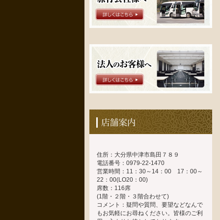
住所：大分県中津市島田７８９
電話番号：0979-22-1470
営業時間：11：30～14：00 17：00～
22：00(LO20：00)
席数：116席
(1階・２階・３階合わせて)
コメント：疑問や質問、要望などなんで
もお気軽にお尋ねください。皆様のご利