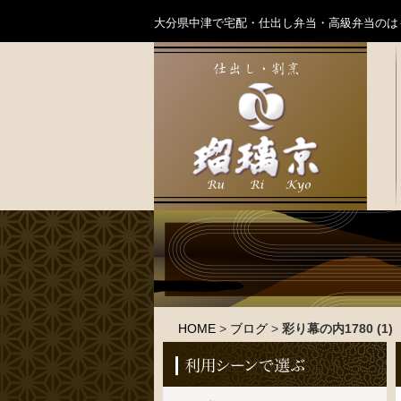
大分県中津で宅配・仕出し弁当・高級弁当のは
HOME
>
ブログ
>
彩り幕の内1780 (1)