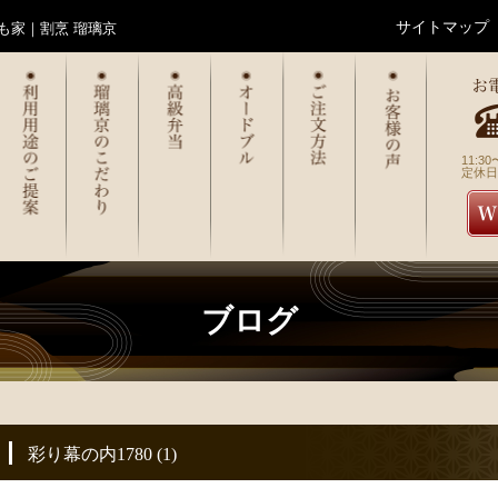
サイトマップ
も家｜割烹 瑠璃京
11:30
定休日
ブログ
彩り幕の内1780 (1)