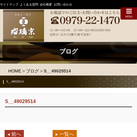
サイトマップ
よくある質問
会社概要
お問い合わせ
MENU
ブログ
HOME
>
ブログ
>
S__49029514
S__49029514
S__49029514
前へ
一覧へ