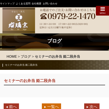
サイトマップ
よくある質問
会社概要
お問い合わせ
MENU
ブログ
HOME
>
ブログ
>
セミナーのお弁当 姫二段弁当
セミナーのお弁当 姫二段弁当
セミナーのお弁当 姫二段弁当
前へ
一覧へ
次へ