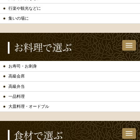
行楽や観光などに
集いの場に
お寿司・お刺身
高級会席
高級弁当
一品料理
大皿料理・オードブル