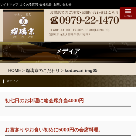
サイトマップ
よくある質問
会社概要
お問い合わせ
MENU
メディア
HOME
>
瑠璃京のこだわり
>
kodawari-img05
メディア
初七日のお料理に箱会席弁当4000円
お宮参りやお食い初めに5000円の会席料理。