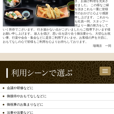
き、お届け料理を充実さ
せました。 この様なご縁
を頂きこれも一重に皆様
方のおかげと心より感謝
申し上げます。 これから
も社員一同、スタッフ一
同より一層の努力をして
いく所存でございます。 行き届かない点がございましたらご指導下さいます様
お願い申し上げます。 故人を偲び、思い出を語り合う御法要から、大切なお祝
い事、行楽や会合・集会などに是非ご利用下さいませ。お客様の声を大切に、
おもてなしの心で皆様もご利用を心よりお待ちしております。
瑠璃京 一同
会議や研修などに
御接待やおもてなしなどに
御祝事のお集まりなどに
法事や法要などに