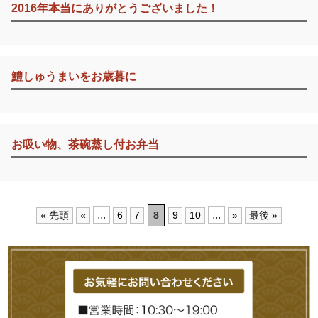
2016年本当にありがとうございました！
鱧しゅうまいをお歳暮に
お吸い物、茶碗蒸し付お弁当
...
...
« 先頭
«
6
7
8
9
10
»
最後 »